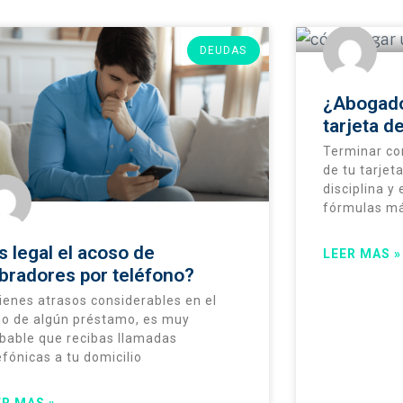
DEUDAS
¿Abogado
tarjeta d
Terminar co
de tu tarjet
disciplina y
fórmulas má
s legal el acoso de
LEER MAS »
bradores por teléfono?
tienes atrasos considerables en el
o de algún préstamo, es muy
bable que recibas llamadas
efónicas a tu domicilio
ER MAS »