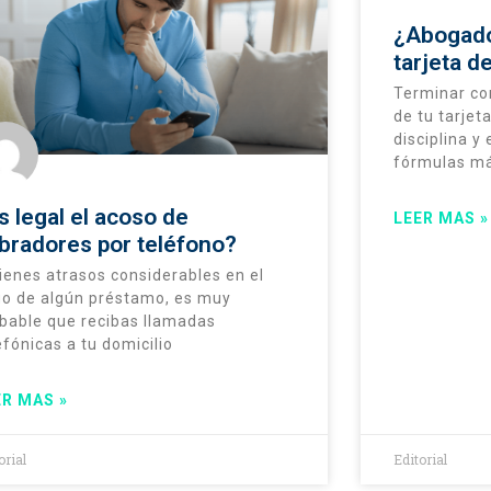
¿Abogado
tarjeta d
Terminar co
de tu tarjet
disciplina y
fórmulas má
s legal el acoso de
LEER MAS »
bradores por teléfono?
tienes atrasos considerables en el
o de algún préstamo, es muy
bable que recibas llamadas
efónicas a tu domicilio
ER MAS »
orial
Editorial