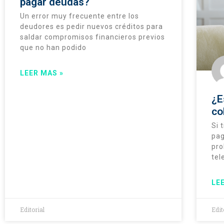
pagar deudas?
Un error muy frecuente entre los
deudores es pedir nuevos créditos para
saldar compromisos financieros previos
que no han podido
LEER MAS »
¿E
co
Si 
pag
pro
tel
LE
Editorial
Edit