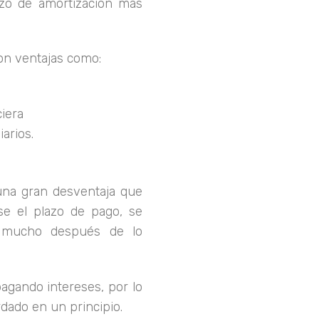
zo de amortización más
on ventajas como:
ciera
arios.
una gran desventaja que
rse el plazo de pago, se
r mucho después de lo
gando intereses, por lo
rdado en un principio.