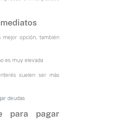
nmediatos
a mejor opción, también
 no es muy elevada
interés suelen ser más
gar deudas
te para pagar