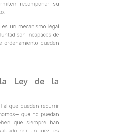
ermiten recomponer su
to.
d es un mecanismo legal
oluntad son incapaces de
ste ordenamiento pueden
.
 la Ley de la
 al que pueden recurrir
utónomos— que no puedan
ueben que siempre han
aluado por un juez, es